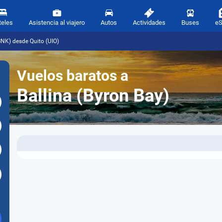
teles
Asistencia al viajero
Autos
Actividades
Buses
e
BNK) desde Quito (UIO)
Vuelos baratos a
Ballina (Byron Bay)