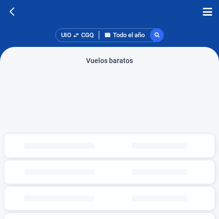
UIO
CGQ
Todo el año
Vuelos baratos