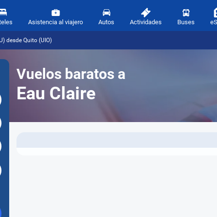
teles
Asistencia al viajero
Autos
Actividades
Buses
e
U) desde Quito (UIO)
Vuelos baratos a
Eau Claire