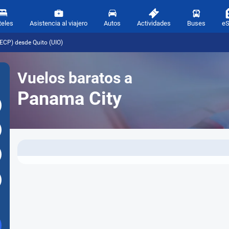
teles
Asistencia al viajero
Autos
Actividades
Buses
e
ECP) desde Quito (UIO)
Vuelos baratos a
Panama City