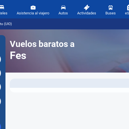
teles
Asistencia al viajero
Autos
Actividades
Buses
e
to (UIO)
Vuelos baratos a
Fes