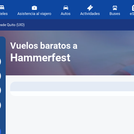
teles
Asistencia al viajero
Autos
Actividades
Buses
e
sde Quito (UIO)
Vuelos baratos a
Hammerfest