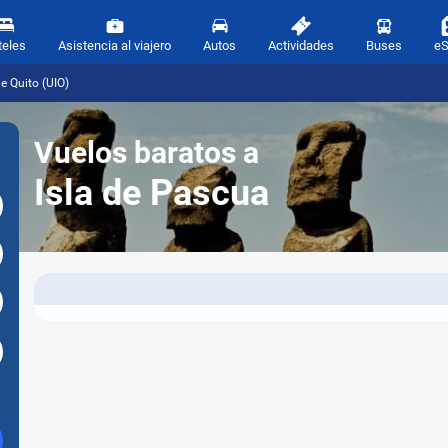
teles
Asistencia al viajero
Autos
Actividades
Buses
e
e Quito (UIO)
Vuelos baratos a
Isla de Pascua