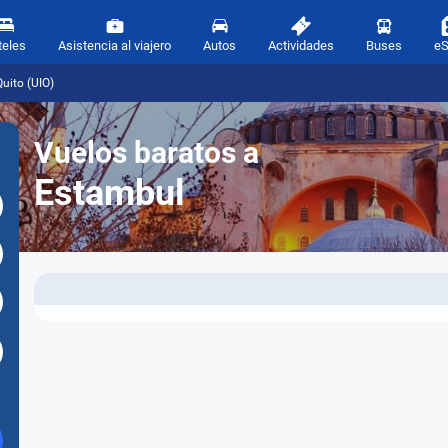
teles
Asistencia al viajero
Autos
Actividades
Buses
e
uito (UIO)
Vuelos baratos a
Estambul