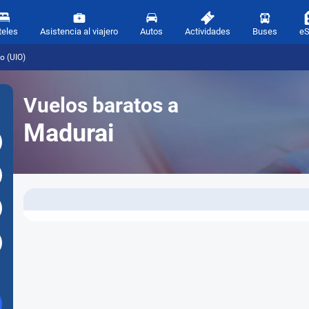
teles
Asistencia al viajero
Autos
Actividades
Buses
e
o (UIO)
Vuelos baratos a
Madurai