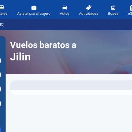
teles
Asistencia al viajero
Autos
Actividades
Buses
e
IO)
Vuelos baratos a
Jilin