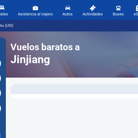
teles
Asistencia al viajero
Autos
Actividades
Buses
e
to (UIO)
Vuelos baratos a
Jinjiang