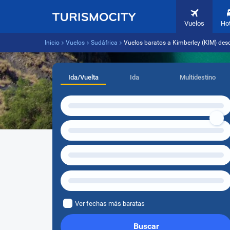
Vuelos
Ho
Inicio
Vuelos
Sudáfrica
Vuelos baratos a Kimberley (KIM) desd
Ida/Vuelta
Ida
Multidestino
Ver fechas más baratas
Buscar