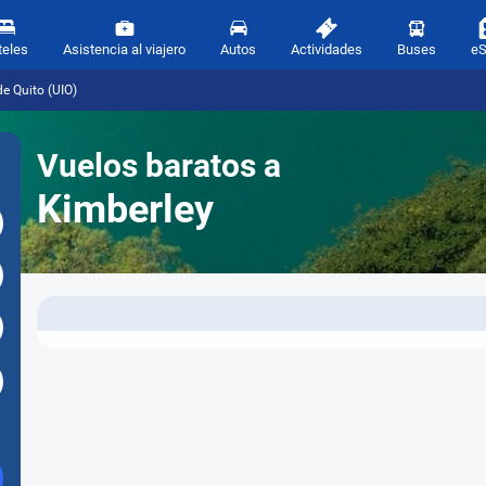
teles
Asistencia al viajero
Autos
Actividades
Buses
e
e Quito (UIO)
Vuelos baratos a
Kimberley