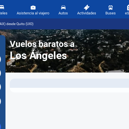
teles
Asistencia al viajero
Autos
Actividades
Buses
e
AX) desde Quito (UIO)
Vuelos baratos a
Los Ángeles