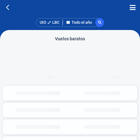
UIO
LBC
Todo el año
Vuelos baratos