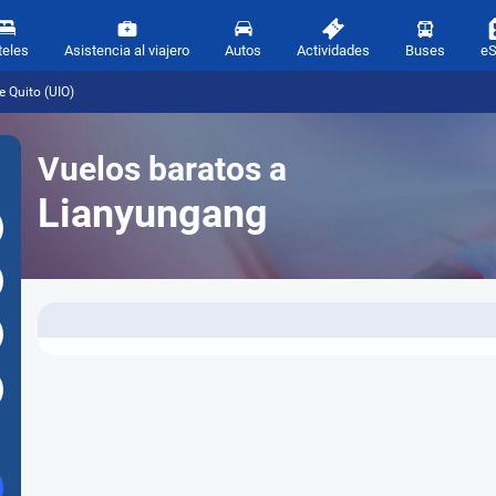
teles
Asistencia al viajero
Autos
Actividades
Buses
e
 Quito (UIO)
Vuelos baratos a
Lianyungang