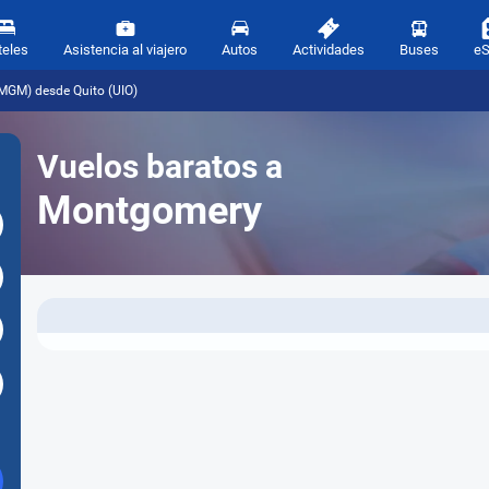
teles
Asistencia al viajero
Autos
Actividades
Buses
e
MGM) desde Quito (UIO)
Vuelos baratos a
Montgomery