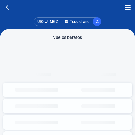
UIO
MGZ
Todo el año
Vuelos baratos