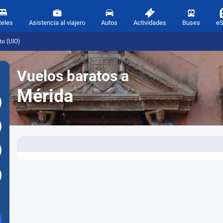
teles
Asistencia al viajero
Autos
Actividades
Buses
e
to (UIO)
Vuelos baratos a
Mérida