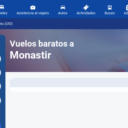
teles
Asistencia al viajero
Autos
Actividades
Buses
e
to (UIO)
Vuelos baratos a
Monastir