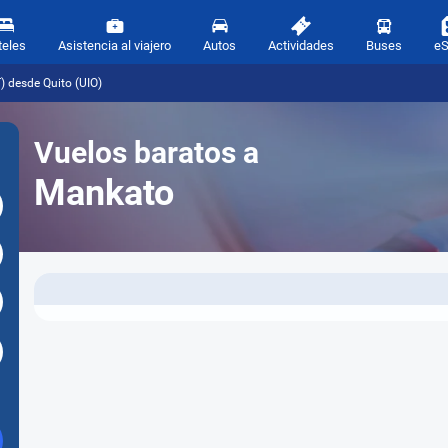
teles
Asistencia al viajero
Autos
Actividades
Buses
e
 desde Quito (UIO)
Vuelos baratos a
Mankato