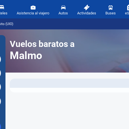
teles
Asistencia al viajero
Autos
Actividades
Buses
e
to (UIO)
Vuelos baratos a
Malmo