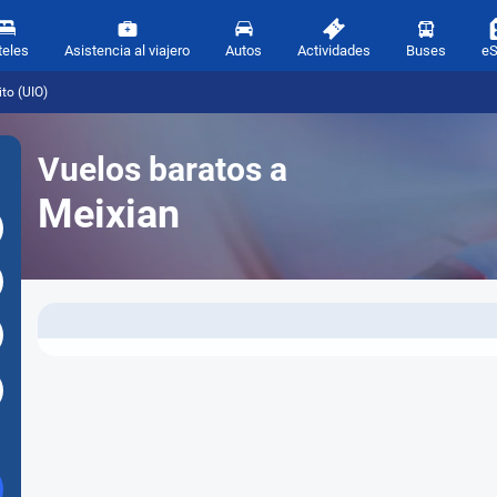
teles
Asistencia al viajero
Autos
Actividades
Buses
e
to (UIO)
Vuelos baratos a
Meixian