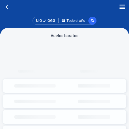
UIO
OGG
Todo el año
Vuelos baratos