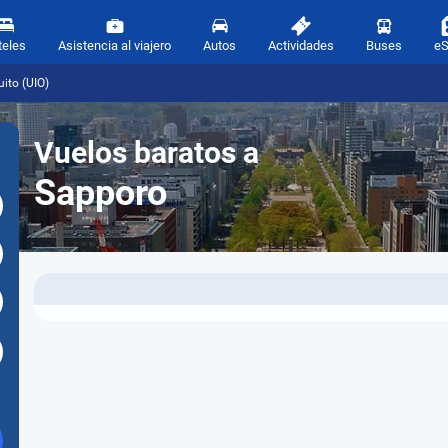
teles
Asistencia al viajero
Autos
Actividades
Buses
e
ito (UIO)
Vuelos baratos a
Sapporo