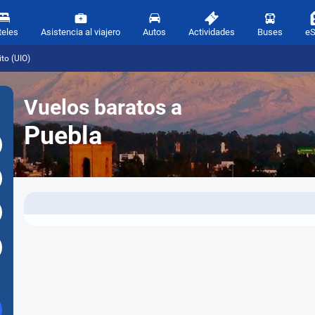
teles
Asistencia al viajero
Autos
Actividades
Buses
e
to (UIO)
Vuelos baratos a
Puebla