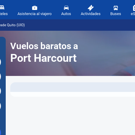
teles
Asistencia al viajero
Autos
Actividades
Buses
e
sde Quito (UIO)
Vuelos baratos a
Port Harcourt