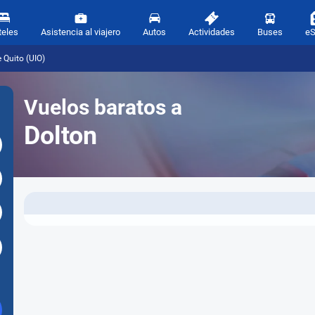
teles
Asistencia al viajero
Autos
Actividades
Buses
e
 Quito (UIO)
Vuelos baratos a
Dolton