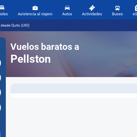
teles
Asistencia al viajero
Autos
Actividades
Buses
e
 desde Quito (UIO)
Vuelos baratos a
Pellston