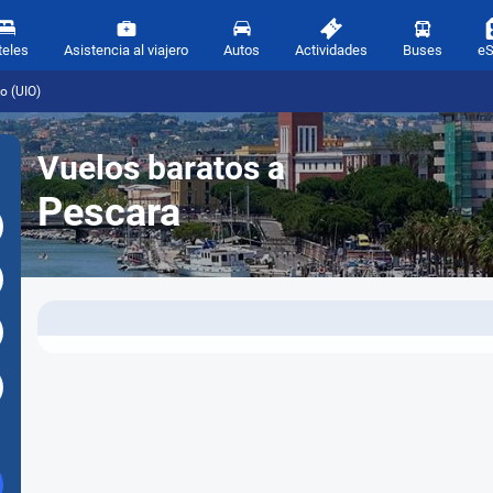
teles
Asistencia al viajero
Autos
Actividades
Buses
e
o (UIO)
Vuelos baratos a
Pescara