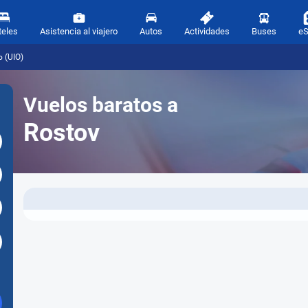
teles
Asistencia al viajero
Autos
Actividades
Buses
e
o (UIO)
Vuelos baratos a
Rostov