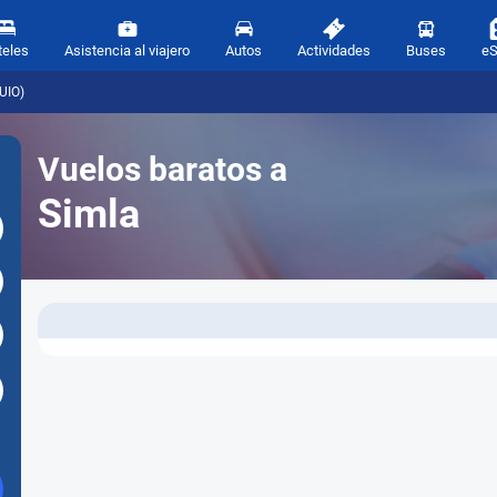
teles
Asistencia al viajero
Autos
Actividades
Buses
e
UIO)
Vuelos baratos a
Simla