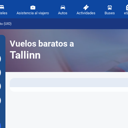
teles
Asistencia al viajero
Autos
Actividades
Buses
e
to (UIO)
Vuelos baratos a
Tallinn