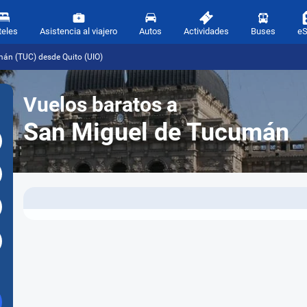
teles
Asistencia al viajero
Autos
Actividades
Buses
e
mán (TUC) desde Quito (UIO)
Vuelos baratos a
San Miguel de Tucumán