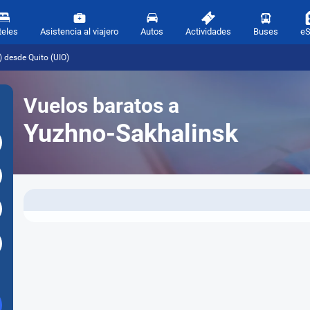
teles
Asistencia al viajero
Autos
Actividades
Buses
e
 desde Quito (UIO)
Vuelos baratos a
Yuzhno-Sakhalinsk