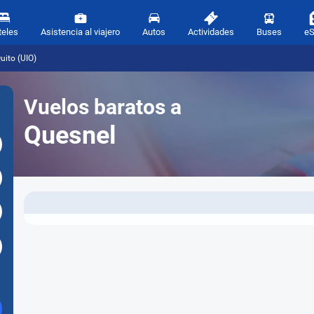
teles
Asistencia al viajero
Autos
Actividades
Buses
e
uito (UIO)
Vuelos baratos a
Quesnel