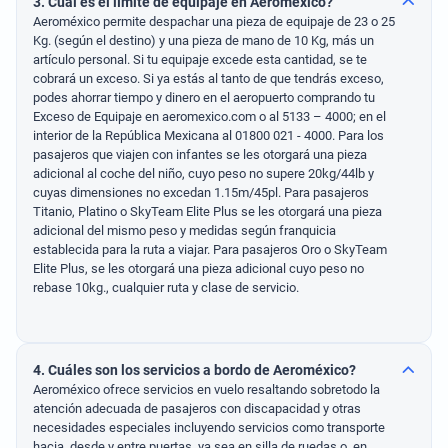
3. Cuál es el límite de equipaje en Aeroméxico?
Aeroméxico permite despachar una pieza de equipaje de 23 o 25
Kg. (según el destino) y una pieza de mano de 10 Kg, más un
artículo personal. Si tu equipaje excede esta cantidad, se te
cobrará un exceso. Si ya estás al tanto de que tendrás exceso,
podes ahorrar tiempo y dinero en el aeropuerto comprando tu
Exceso de Equipaje en aeromexico.com o al 5133 – 4000; en el
interior de la República Mexicana al 01800 021 - 4000. Para los
pasajeros que viajen con infantes se les otorgará una pieza
adicional al coche del niño, cuyo peso no supere 20kg/44lb y
cuyas dimensiones no excedan 1.15m/45pl. Para pasajeros
Titanio, Platino o SkyTeam Elite Plus se les otorgará una pieza
adicional del mismo peso y medidas según franquicia
establecida para la ruta a viajar. Para pasajeros Oro o SkyTeam
Elite Plus, se les otorgará una pieza adicional cuyo peso no
rebase 10kg., cualquier ruta y clase de servicio.
4. Cuáles son los servicios a bordo de Aeroméxico?
Aeroméxico ofrece servicios en vuelo resaltando sobretodo la
atención adecuada de pasajeros con discapacidad y otras
necesidades especiales incluyendo servicios como transporte
hacia, desde y entre puertas, ya sea en silla de ruedas o, en