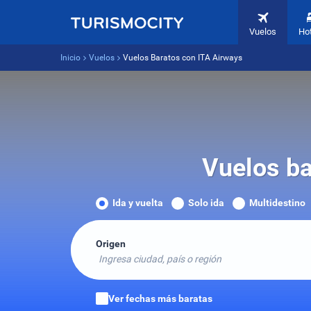
Vuelos
Ho
Inicio
Vuelos
Vuelos Baratos con ITA Airways
Vuelos ba
Ida y vuelta
Solo ida
Multidestino
Origen
Ingresa ciudad, país o región
Ver fechas más baratas