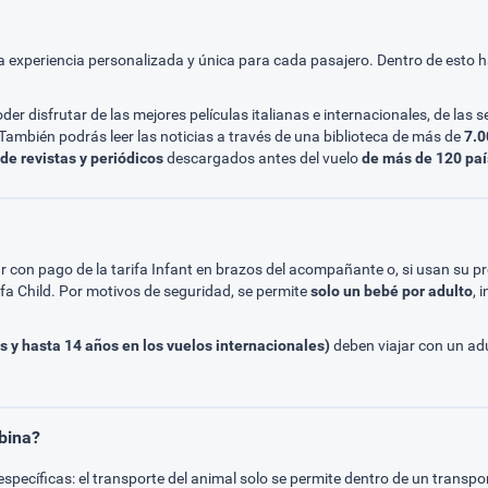
a experiencia personalizada y única para cada pasajero. Dentro de esto 
der disfrutar de las mejores películas italianas e internacionales, de las 
También podrás leer las noticias a través de una biblioteca de más de
7.0
de revistas y periódicos
descargados antes del vuelo
de más de 120 paí
 con pago de la tarifa Infant en brazos del acompañante o, si usan su p
ifa Child. Por motivos de seguridad, se permite
solo un bebé por adulto
, 
s y hasta 14 años en los vuelos internacionales)
deben viajar con un adu
bina?
específicas: el transporte del animal solo se permite dentro de un transpo