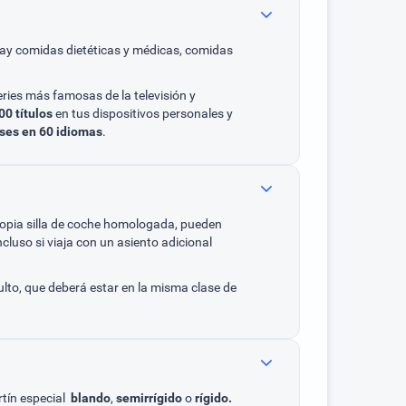
hay comidas dietéticas y médicas, comidas
series más famosas de la televisión y
00 títulos
en tus dispositivos personales y
ses en 60 idiomas
.
ropia silla de coche homologada, pueden
incluso si viaja con un asiento adicional
lto, que deberá estar en la misma clase de
rtín especial
blando
,
semirrígido
o
rígido.