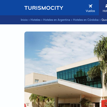
Vuelos
Ho
Inicio
Hoteles
Hoteles en Argentina
Hoteles en Córdoba
Quor