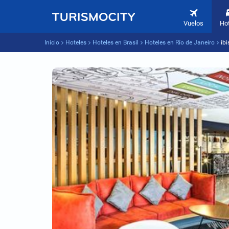
Vuelos
Ho
Inicio
Hoteles
Hoteles en Brasil
Hoteles en Río de Janeiro
ib