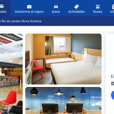
teles
Asistencia al viajero
Autos
Actividades
Buses
e
is Rio de Janeiro Nova America
E
i