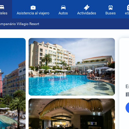
teles
Asistencia al viajero
Autos
Actividades
Buses
e
ampanário Villagio Resort
E
I