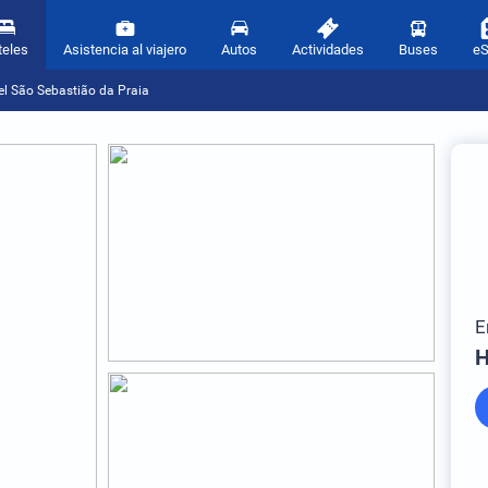
teles
Asistencia al viajero
Autos
Actividades
Buses
e
el São Sebastião da Praia
E
H