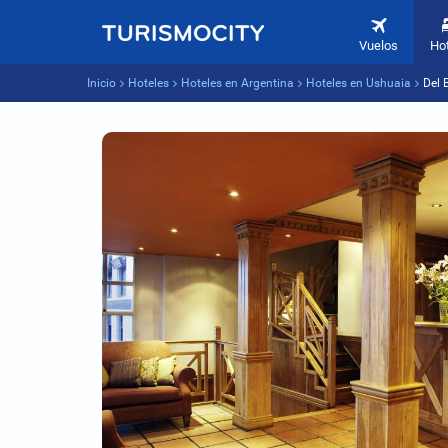
Vuelos
Ho
Inicio
Hoteles
Hoteles en Argentina
Hoteles en Ushuaia
Del 