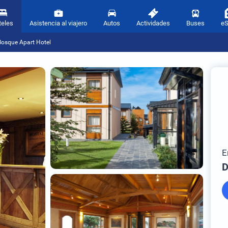
teles
Asistencia al viajero
Autos
Actividades
Buses
e
Bosque Apart Hotel
E
D