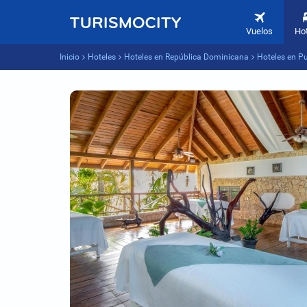
Vuelos
Ho
Inicio
Hoteles
Hoteles en República Dominicana
Hoteles en P