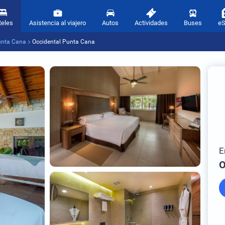
teles
Asistencia al viajero
Autos
Actividades
Buses
e
unta Cana
Occidental Punta Cana
E
O