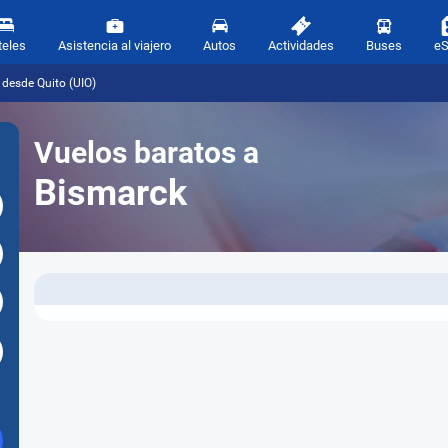
teles
Asistencia al viajero
Autos
Actividades
Buses
e
 desde Quito (UIO)
Vuelos baratos a
Bismarck