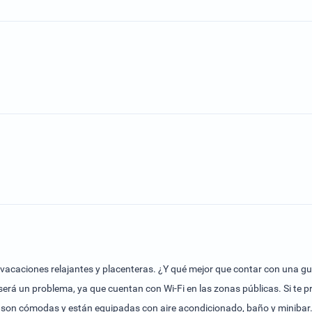
s vacaciones relajantes y placenteras. ¿Y qué mejor que contar con una gua
á un problema, ya que cuentan con Wi-Fi en las zonas públicas. Si te pre
on cómodas y están equipadas con aire acondicionado, baño y minibar. 