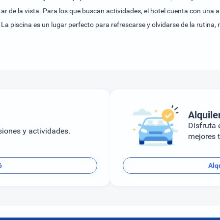
ar de la vista. Para los que buscan actividades, el hotel cuenta con una amp
 La piscina es un lugar perfecto para refrescarse y olvidarse de la rutina
 de energía el día, es posible elegir entre distintas opciones de desayun
Alquile
Disfruta e
siones y actividades.
mejores t
ó
Alq