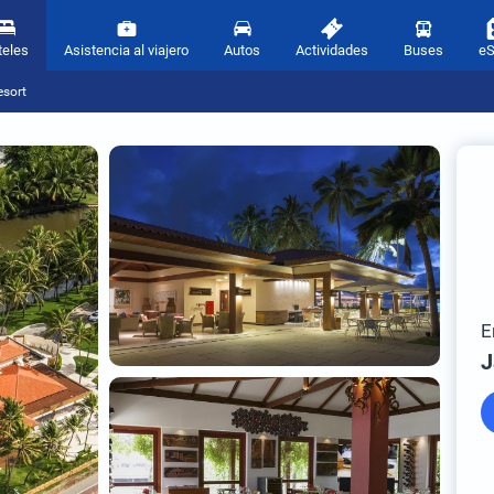
teles
Asistencia al viajero
Autos
Actividades
Buses
e
esort
E
J