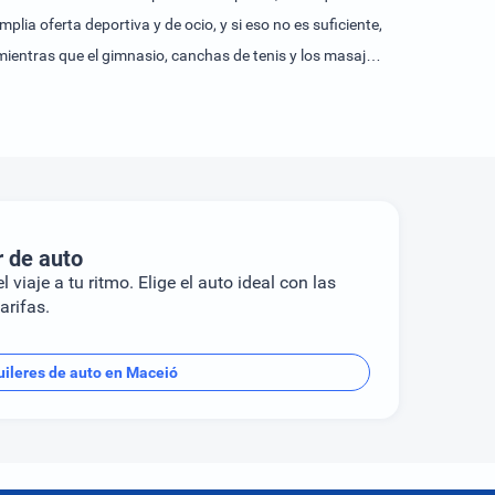
lia oferta deportiva y de ocio, y si eso no es suficiente,
, mientras que el gimnasio, canchas de tenis y los masajes
o. ¿Qué más se puede pedir para unas vacaciones
r de auto
l viaje a tu ritmo. Elige el auto ideal con las
arifas.
uileres de auto en Maceió